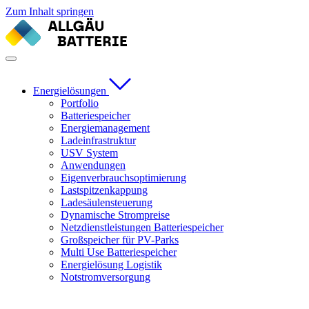
Zum Inhalt springen
Energielösungen
Portfolio
Batteriespeicher
Energiemanagement
Ladeinfrastruktur
USV System
Anwendungen
Eigenverbrauchsoptimierung
Lastspitzenkappung
Ladesäulensteuerung
Dynamische Strompreise
Netzdienstleistungen Batteriespeicher
Großspeicher für PV-Parks
Multi Use Batteriespeicher
Energielösung Logistik
Notstromversorgung