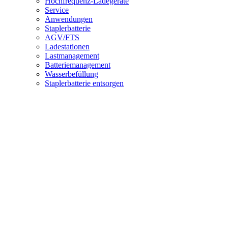
Hochfrequenz-Ladegeräte
Service
Anwendungen
Staplerbatterie
AGV/FTS
Ladestationen
Lastmanagement
Batteriemanagement
Wasserbefüllung
Staplerbatterie entsorgen