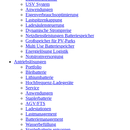
USV System
Anwendungen
Eigenverbrauchsoptimierung
Lastspitzenkappung
Ladesäulensteuerung
Dynamische Strompreise
Netzdienstleistungen Batteriespeicher
Großspeicher für PV-Parks
Multi Use Batteriespeicher
Energielösung Logistik
Notstromversorgung
Antriebslösungen
Portfolio
Bleibatterie
Lithiumbatterie
Hochfrequenz-Ladegeräte
Service
Anwendungen
Staplerbatterie
AGV/FTS
Ladestationen
Lastmanagement
Batteriemanagement
Wasserbefüllung
Staplerbatterie entsorgen