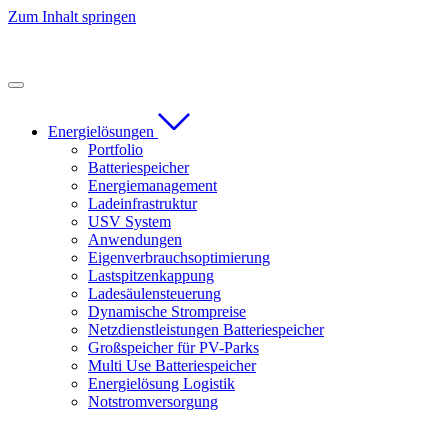
Zum Inhalt springen
Energielösungen
Portfolio
Batteriespeicher
Energiemanagement
Ladeinfrastruktur
USV System
Anwendungen
Eigenverbrauchsoptimierung
Lastspitzenkappung
Ladesäulensteuerung
Dynamische Strompreise
Netzdienstleistungen Batteriespeicher
Großspeicher für PV-Parks
Multi Use Batteriespeicher
Energielösung Logistik
Notstromversorgung