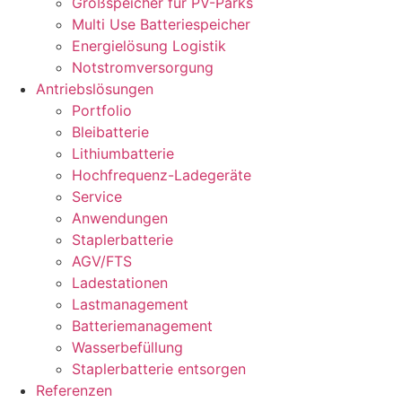
Großspeicher für PV-Parks
Multi Use Batteriespeicher
Energielösung Logistik
Notstromversorgung
Antriebslösungen
Portfolio
Bleibatterie
Lithiumbatterie
Hochfrequenz-Ladegeräte
Service
Anwendungen
Staplerbatterie
AGV/FTS
Ladestationen
Lastmanagement
Batteriemanagement
Wasserbefüllung
Staplerbatterie entsorgen
Referenzen